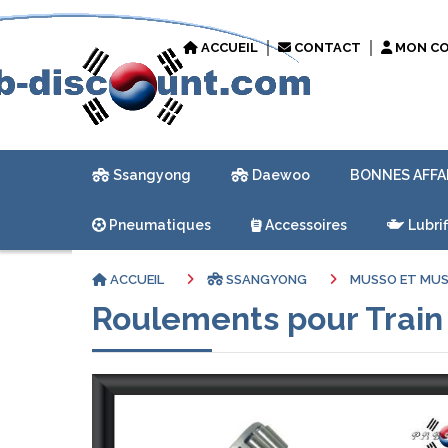
ACCUEIL
CONTACT
MON C
Ssangyong
Daewoo
BONNES AFFA
Pneumatiques
Accessoires
Lubrif
ACCUEIL
SSANGYONG
MUSSO ET MU
Roulements pour Train