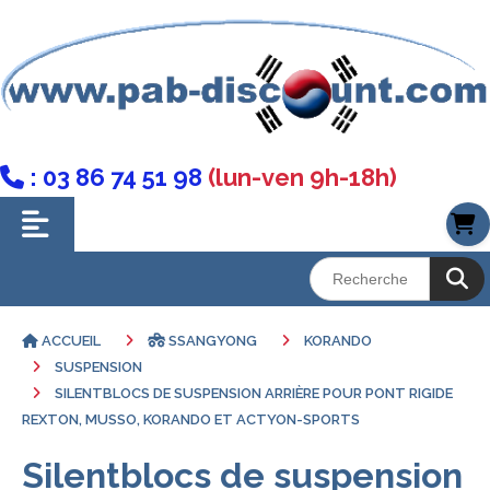
: 03 86 74 51 98
(lun-ven 9h-18h)

ACCUEIL
SSANGYONG
KORANDO
SUSPENSION
SILENTBLOCS DE SUSPENSION ARRIÈRE POUR PONT RIGIDE
REXTON, MUSSO, KORANDO ET ACTYON-SPORTS
Silentblocs de suspension