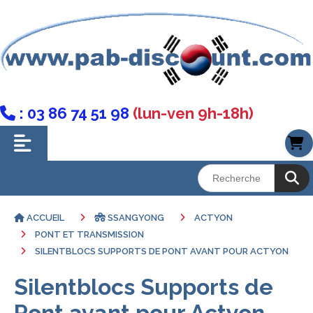
: 03 86 74 51 98
(lun-ven 9h-18h)

ACCUEIL
SSANGYONG
ACTYON
PONT ET TRANSMISSION
SILENTBLOCS SUPPORTS DE PONT AVANT POUR ACTYON
Silentblocs Supports de
Pont avant pour Actyon