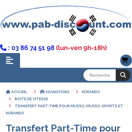
: 03 86 74 51 98
(lun-ven 9h-18h)

ACCUEIL
SSANGYONG
KORANDO
BOITE DE VITESSE
TRANSFERT PART-TIME POUR MUSSO, MUSSO-SPORTS ET
KORANDO
Transfert Part-Time pour