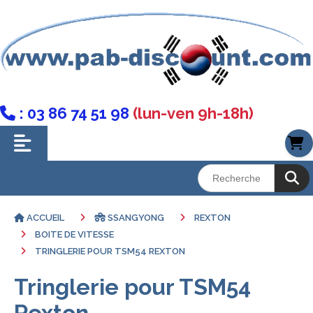
: 03 86 74 51 98
(lun-ven 9h-18h)

ACCUEIL
SSANGYONG
REXTON
BOITE DE VITESSE
TRINGLERIE POUR TSM54 REXTON
Tringlerie pour TSM54
Rexton