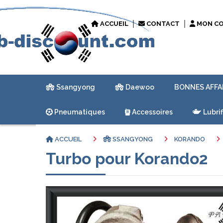
ACCUEIL
CONTACT
MON C
Ssangyong
Daewoo
BONNES AFFA
Pneumatiques
Accessoires
Lubrif
ACCUEIL
SSANGYONG
KORANDO
Turbo pour Korando2