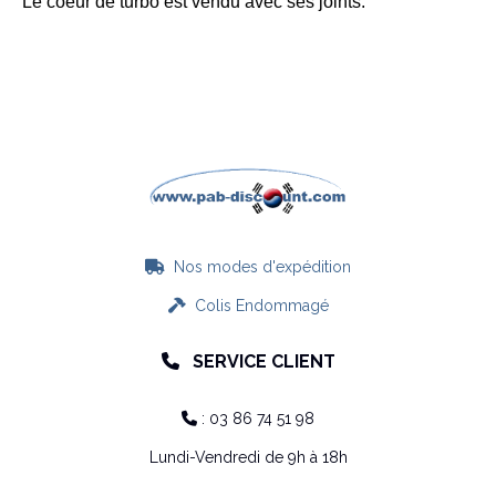
Le coeur de turbo est vendu avec ses joints.
Nos modes d'expédition

Colis Endommagé

SERVICE CLIENT

: 03 86 74 51 98

Lundi-Vendredi de 9h à 18h