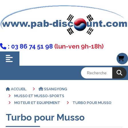
: 03 86 74 51 98
(lun-ven 9h-18h)

ACCUEIL
SSANGYONG
MUSSO ET MUSSO-SPORTS
MOTEUR ET EQUIPEMENT
TURBO POUR MUSSO
Turbo pour Musso