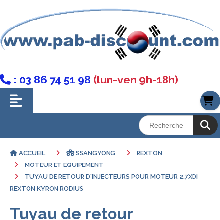
: 03 86 74 51 98
(lun-ven 9h-18h)

ACCUEIL
SSANGYONG
REXTON
MOTEUR ET EQUIPEMENT
TUYAU DE RETOUR D'INJECTEURS POUR MOTEUR 2.7XDI
REXTON KYRON RODIUS
Tuyau de retour