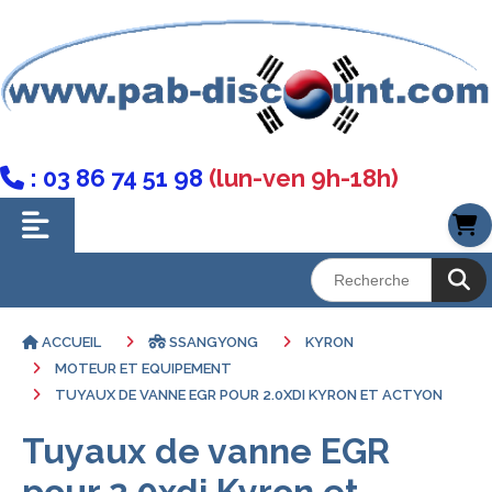
: 03 86 74 51 98
(lun-ven 9h-18h)

ACCUEIL
SSANGYONG
KYRON
MOTEUR ET EQUIPEMENT
TUYAUX DE VANNE EGR POUR 2.0XDI KYRON ET ACTYON
Tuyaux de vanne EGR
pour 2.0xdi Kyron et