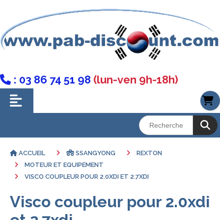
: 03 86 74 51 98
(lun-ven 9h-18h)

ACCUEIL
SSANGYONG
REXTON
MOTEUR ET EQUIPEMENT
VISCO COUPLEUR POUR 2.0XDI ET 2.7XDI
Visco coupleur pour 2.0xdi
et 2.7xdi