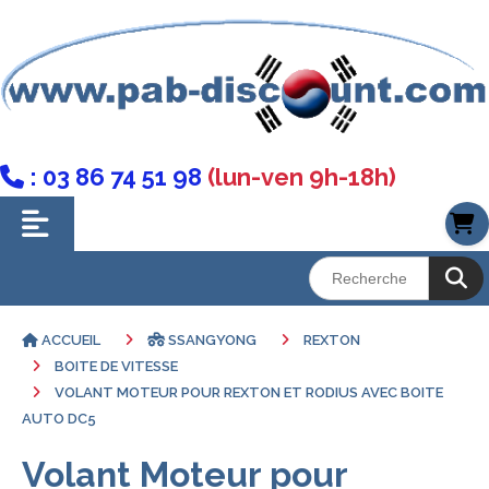
: 03 86 74 51 98
(lun-ven 9h-18h)

ACCUEIL
SSANGYONG
REXTON
BOITE DE VITESSE
VOLANT MOTEUR POUR REXTON ET RODIUS AVEC BOITE
AUTO DC5
Volant Moteur pour